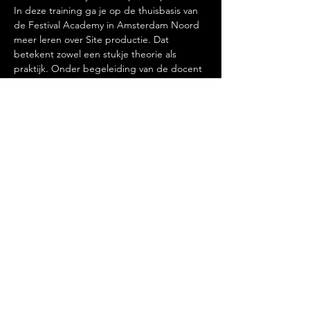
In deze training ga je op de thuisbasis van 
de Festival Academy in Amsterdam Noord 
meer leren over Site productie. Dat 
betekent zowel een stukje theorie als 
praktijk. Onder begeleiding van de docent 
zul je in teamverband zelf iets gaan 
bouwen. Denk aan hekwerk of een kleine 
tent.
Deze workshop telt als één van de, 
minstents, 4 essentiele workshops die je 
moet afronden binnen het programma.
Deel dit evenement