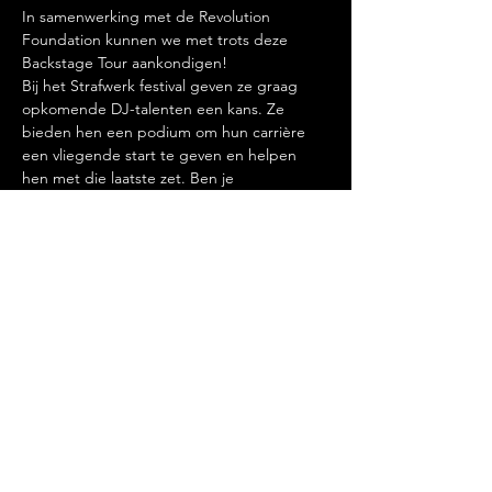
In samenwerking met de Revolution 
Foundation kunnen we met trots deze 
Backstage Tour aankondigen!
Bij het Strafwerk festival geven ze graag 
opkomende DJ-talenten een kans. Ze 
bieden hen een podium om hun carrière 
een vliegende start te geven en helpen 
hen met die laatste zet. Ben je 
geïnteresseerd in werken met artiesten en 
wil je meer weten over opkomende DJ-
talenten? Dan is dit evenement iets voor 
jou!
*Mensen van Revolution Foundation 
kunnen toegang krijgen tot deze tour als 
ze zich hebben aangemeld als vrijwilliger
Deel dit evenement